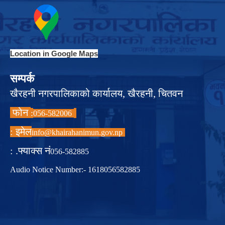
Location in Google Maps
सम्पर्क
खैरहनी नगरपालिकाको कार्यालय, खैरहनी, चितवन
फोन
:
056-582006
इमेल :
info@khairahanimun.gov.np
फ्याक्स नं. :
056-582885
Audio Notice Number:- 1618056582885