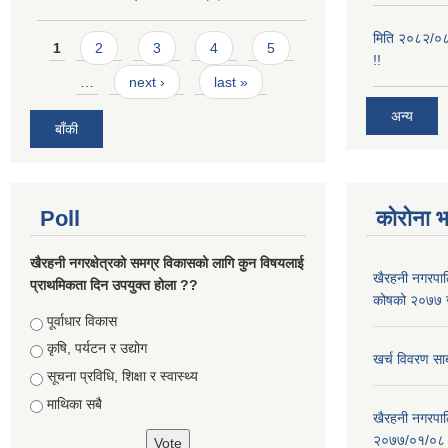
मिति २०८२/०८/
Pages
1
2
3
4
5
!!
…
next ›
last »
अन्य
बाँकी
Poll
कोरोना 
खैरहनी नगरक्षेत्रको समग्र विकासको लागि कुन विषयलाई
खैरहनी नगरपालि
प्राथमिकता दिन उपयुक्त होला ??
कोषको २०७७ जे
Choices
पूर्वाधार विकास
कृषि, पर्यटन र उद्योग
खर्च विवरण सार
सूचना प्रविधि, शिक्षा र स्वास्थ्य
माथिका सबै
खैरहनी नगरपालि
२०७७/०१/०८ र