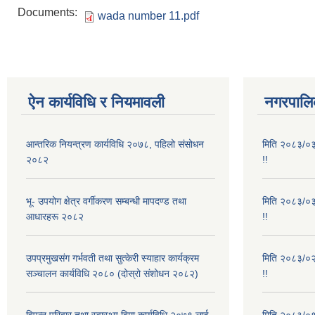
Documents:
wada number 11.pdf
ऐन कार्यविधि र नियमावली
नगरपालिक
आन्तरिक नियन्त्रण कार्यविधि २०७८, पहिलो संसोधन
मिति २०८३/०३/
२०८२
!!
भू- उपयोग क्षेत्र वर्गीकरण सम्बन्धी मापदण्ड तथा
मिति २०८३/०३/
आधारहरू २०८२
!!
उपप्रमुखसंग गर्भवती तथा सुत्केरी स्याहार कार्यक्रम
मिति २०८३/०२/
सञ्चालन कार्यविधि २०८० (दोस्रो संशोधन २०८२)
!!
विपन्न परिवार तथा स्वास्थ्य बिमा कार्यविधि २०७९ लाई
मिति २०८३/०१/