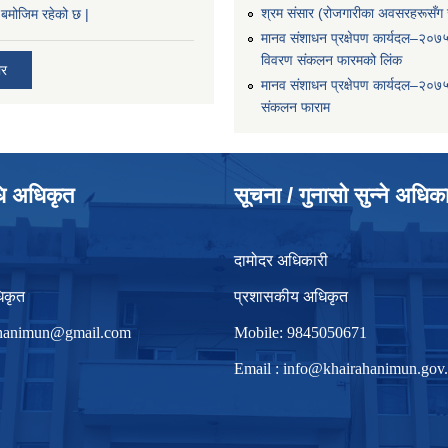
श्रम संसार (रोजगारीका अवसरहरूसँग ज
बमोजिम रहेको छ |
मानव संशाधन प्रक्षेपण कार्यदल–२०७
विवरण संकलन फारमको लिंक
ार
मानव संशाधन प्रक्षेपण कार्यदल–२०७
संकलन फाराम
धि अधिकृत
सूचना / गुनासो सुन्ने अधिक
दामोदर अधिकारी
िकृत
प्रशासकीय अधिकृत
irhanimun@gmail.com
Mobile: 9845050671
Email :
info@khairahanimun.gov