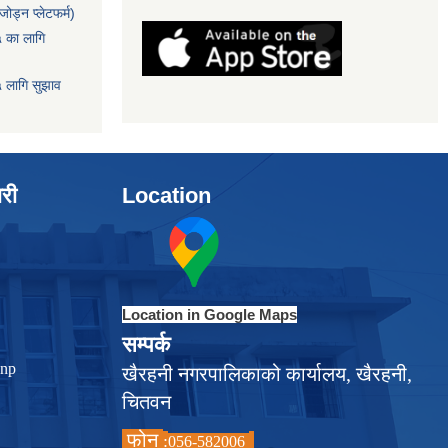
ोड्न प्लेटफर्म)
५ का लागि
५ लागि सुझाव
ारी
Location
Location in Google Maps
सम्पर्क
.np
खैरहनी नगरपालिकाको कार्यालय, खैरहनी,
चितवन
फोन
:
056-582006