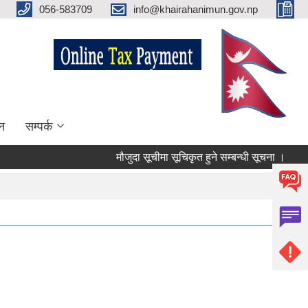
056-583709
info@khairahanimun.gov.np
न
सम्पर्क
मौजुदा सूचीमा सूचिकृत हुने सम्बन्धी सूचना ।
सुधा