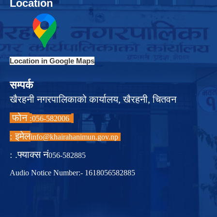
Location
Location in Google Maps
सम्पर्क
खैरहनी नगरपालिकाको कार्यालय, खैरहनी, चितवन
फोन
:
056-582006
इमेल :
info@khairahanimun.gov.np
फ्याक्स नं. :
056-582885
Audio Notice Number:- 1618056582885