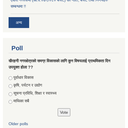
एघारौँ नगरसभा (आ.व.०७९/०८० बजेट) को नीति, बजेट तथा निर्णयहरु
सम्बन्धमा !!
अन्य
Poll
खैरहनी नगरक्षेत्रको समग्र विकासको लागि कुन विषयलाई प्राथमिकता दिन
उपयुक्त होला ??
Choices
पूर्वाधार विकास
कृषि, पर्यटन र उद्योग
सूचना प्रविधि, शिक्षा र स्वास्थ्य
माथिका सबै
Older polls