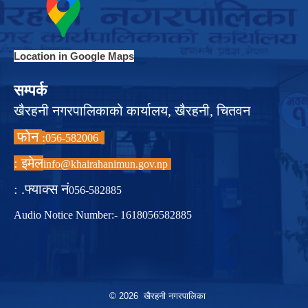
Location in Google Maps
सम्पर्क
खैरहनी नगरपालिकाको कार्यालय, खैरहनी, चितवन
फोन
:
056-582006
इमेल :
info@khairahanimun.gov.np
फ्याक्स नं. :
056-582885
Audio Notice Number:- 1618056582885
© 2026 खैरहनी नगरपालिका