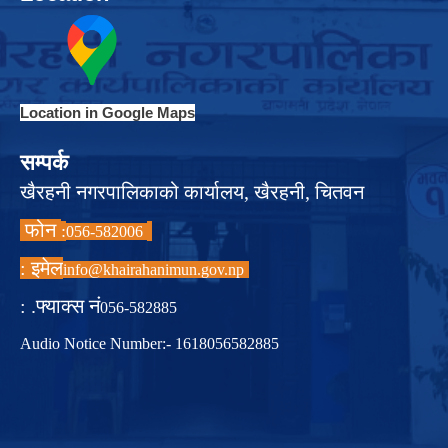
Location in Google Maps
सम्पर्क
खैरहनी नगरपालिकाको कार्यालय, खैरहनी, चितवन
फोन
:
056-582006
इमेल :
info@khairahanimun.gov.np
फ्याक्स नं. :
056-582885
Audio Notice Number:- 1618056582885