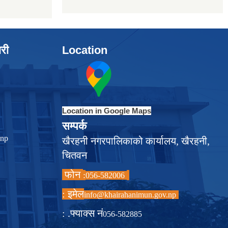
ारी
Location
Location in Google Maps
सम्पर्क
.np
खैरहनी नगरपालिकाको कार्यालय, खैरहनी,
चितवन
फोन
:
056-582006
इमेल :
info@khairahanimun.gov.np
फ्याक्स नं. :
056-582885