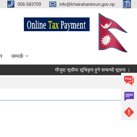
056-583709
info@khairahanimun.gov.np
न
सम्पर्क
मौजुदा सूचीमा सूचिकृत हुने सम्बन्धी सूचना ।
सु