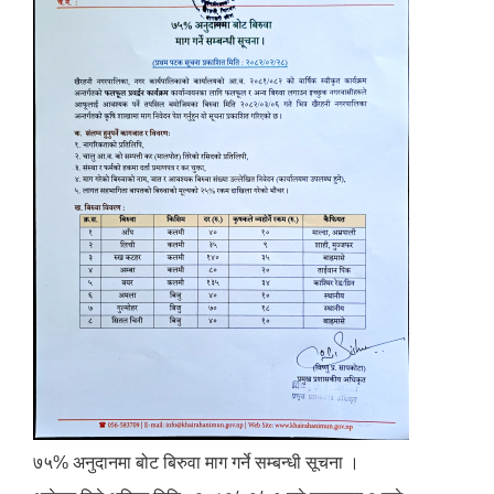
७५% अनुदानमा बोट बिरुवा माग गर्ने सम्बन्धी सूचना ।