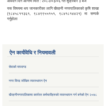
आवेदन दिने अन्तिम मिति : २०८२/०३/०६ गते शुक्रबार ३ बजे
यस विषयमा थप जानकारीका लागि खैरहनी नगरपालिकाको कृषि शाखा
(९८४५८११३६१, ९८४९९५५१५१, ९८४१८१४४२१) मा सम्पर्क
गर्नुहोला
ऐन कार्यविधि र नियमावली
सेवाको मापदण्ड
नगर विपद्द जोखिम व्यवस्थापन ऐन
खैरहनीनगरपालिकामा कार्यरत कर्मचारीहरुको व्यवस्थापन गर्न बनेको ऐन २०७८