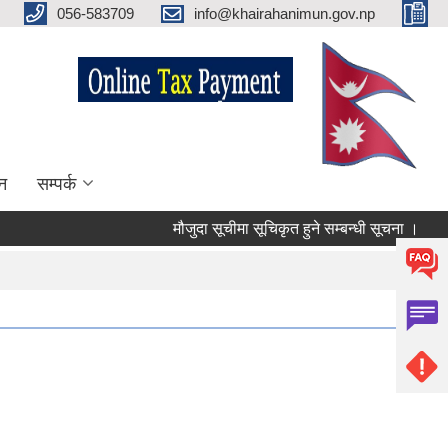
056-583709
info@khairahanimun.gov.np
न
सम्पर्क
मौजुदा सूचीमा सूचिकृत हुने सम्बन्धी सूचना ।
सुध