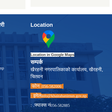
ारी
Location
Location in Google Maps
सम्पर्क
.np
खैरहनी नगरपालिकाको कार्यालय, खैरहनी,
चितवन
फोन
:
056-582006
इमेल :
info@khairahanimun.gov.np
फ्याक्स नं. :
056-582885