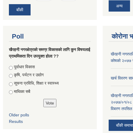
अन्य
बाँकी
Poll
कोरोना 
खैरहनी नगरक्षेत्रको समग्र विकासको लागि कुन विषयलाई
खैरहनी नगरपालि
प्राथमिकता दिन उपयुक्त होला ??
कोषको २०७७ जे
Choices
पूर्वाधार विकास
कृषि, पर्यटन र उद्योग
खर्च विवरण सार
सूचना प्रविधि, शिक्षा र स्वास्थ्य
माथिका सबै
खैरहनी नगरपालि
२०७७/०१/०८ र
विबरण तपसिल 
Older polls
Results
बाँकी समाच