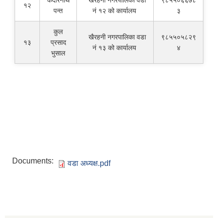
केदारनाथ
खैरहनी नगरपालिका वडा
९८५५०६६७८
१२
पन्त
नं १२ को कार्यालय
३
कुल
खैरहनी नगरपालिका वडा
९८५५०५८२९
१३
प्रसाद
नं १३ को कार्यालय
४
भुसाल
Documents:
वडा अध्यक्ष.pdf