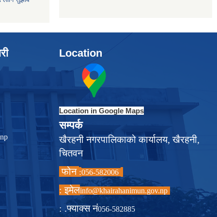
ारी
Location
Location in Google Maps
सम्पर्क
.np
खैरहनी नगरपालिकाको कार्यालय, खैरहनी,
चितवन
फोन
:
056-582006
इमेल :
info@khairahanimun.gov.np
फ्याक्स नं. :
056-582885