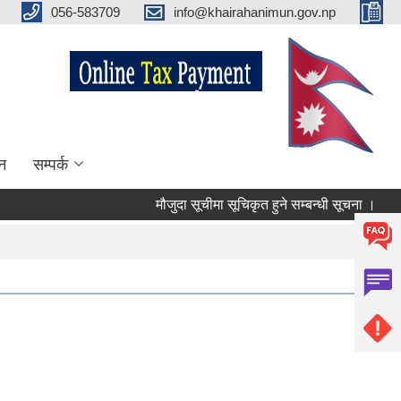
056-583709
info@khairahanimun.gov.np
न
सम्पर्क
मौजुदा सूचीमा सूचिकृत हुने सम्बन्धी सूचना ।
सुधा