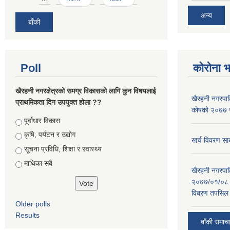
अन्य
बाँकी
Poll
कोरोना 
खैरहनी नगरक्षेत्रको समग्र विकासको लागि कुन विषयलाई
खैरहनी नगरपालि
प्राथमिकता दिन उपयुक्त होला ??
कोषको २०७७ जे
Choices
पूर्वाधार विकास
कृषि, पर्यटन र उद्योग
खर्च विवरण सार
सूचना प्रविधि, शिक्षा र स्वास्थ्य
माथिका सबै
खैरहनी नगरपालि
२०७७/०१/०८ र
विबरण तपसिल 
Older polls
Results
बाँकी समाच