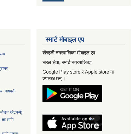
स्मार्ट मोबाइल एप
खैरहनी नगरपालिका मोबाइल एप
यालय
सरल सेवा, स्मार्ट नगरपालिका
त्रालय
Google Play store र Apple store मा
उपलब्ध छन् ।
ालय, बागमती
ोड्न प्लेटफर्म)
५ का लागि
५ लागि सुझाव