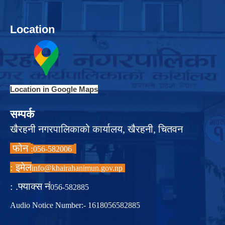
Location
Location in Google Maps
सम्पर्क
खैरहनी नगरपालिकाको कार्यालय, खैरहनी, चितवन
फोन
:
056-582006
इमेल :
info@khairahanimun.gov.np
फ्याक्स नं. :
056-582885
Audio Notice Number:- 1618056582885