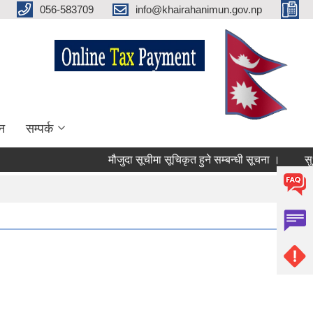
056-583709
info@khairahanimun.gov.np
न
सम्पर्क
मौजुदा सूचीमा सूचिकृत हुने सम्बन्धी सूचना ।
सुधारिए