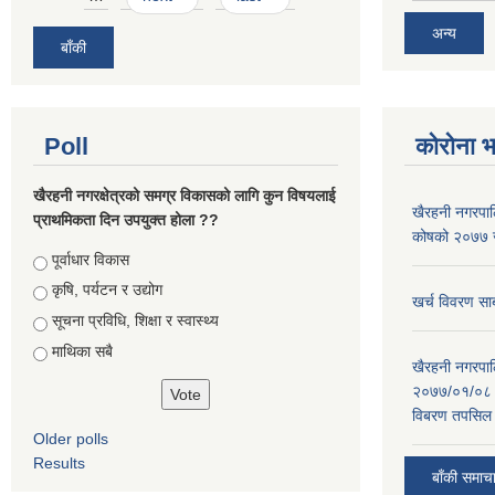
अन्य
बाँकी
Poll
कोरोना 
खैरहनी नगरक्षेत्रको समग्र विकासको लागि कुन विषयलाई
खैरहनी नगरपालि
प्राथमिकता दिन उपयुक्त होला ??
कोषको २०७७ जे
Choices
पूर्वाधार विकास
कृषि, पर्यटन र उद्योग
खर्च विवरण सार
सूचना प्रविधि, शिक्षा र स्वास्थ्य
माथिका सबै
खैरहनी नगरपालि
२०७७/०१/०८ र
विबरण तपसिल 
Older polls
Results
बाँकी समाच