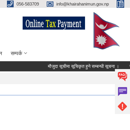
056-583709
info@khairahanimun.gov.np
न
सम्पर्क
मौजुदा सूचीमा सूचिकृत हुने सम्बन्धी सूचना ।
सुधारि