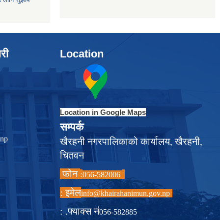
ारी
Location
Location in Google Maps
सम्पर्क
.np
खैरहनी नगरपालिकाको कार्यालय, खैरहनी,
चितवन
फोन
:
056-582006
इमेल :
info@khairahanimun.gov.np
फ्याक्स नं. :
056-582885