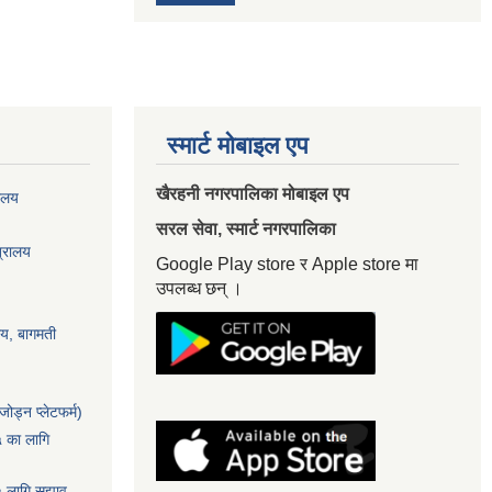
स्मार्ट मोबाइल एप
खैरहनी नगरपालिका मोबाइल एप
यालय
सरल सेवा, स्मार्ट नगरपालिका
त्रालय
Google Play store र Apple store मा
उपलब्ध छन् ।
ालय, बागमती
ोड्न प्लेटफर्म)
५ का लागि
५ लागि सुझाव