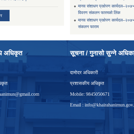
मानव संशाधन प्रक्षेपण कार्यदल–२०७
विवरण संकलन फारमको लिंक
ार
मानव संशाधन प्रक्षेपण कार्यदल–२०७
संकलन फाराम
धि अधिकृत
सूचना / गुनासो सुन्ने अधिक
दामोदर अधिकारी
िकृत
प्रशासकीय अधिकृत
irhanimun@gmail.com
Mobile: 9845050671
Email :
info@khairahanimun.gov