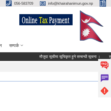
056-583709
info@khairahanimun.gov.np
न
सम्पर्क
मौजुदा सूचीमा सूचिकृत हुने सम्बन्धी सूचना ।
सुधारि