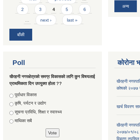
अन्य
2
3
4
5
6
…
next ›
last »
बाँकी
Poll
कोरोना 
खैरहनी नगरक्षेत्रको समग्र विकासको लागि कुन विषयलाई
खैरहनी नगरपालि
प्राथमिकता दिन उपयुक्त होला ??
कोषको २०७७ जे
Choices
पूर्वाधार विकास
कृषि, पर्यटन र उद्योग
खर्च विवरण सार
सूचना प्रविधि, शिक्षा र स्वास्थ्य
माथिका सबै
खैरहनी नगरपालि
२०७७/०१/०८ र
विबरण तपसिल 