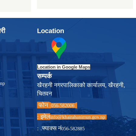
ारी
Location
Location in Google Maps
सम्पर्क
.np
खैरहनी नगरपालिकाको कार्यालय, खैरहनी,
चितवन
फोन
:
056-582006
इमेल :
info@khairahanimun.gov.np
फ्याक्स नं. :
056-582885