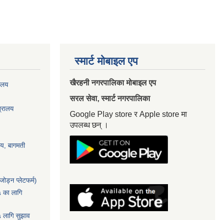
स्मार्ट मोबाइल एप
खैरहनी नगरपालिका मोबाइल एप
यालय
सरल सेवा, स्मार्ट नगरपालिका
त्रालय
Google Play store र Apple store मा
उपलब्ध छन् ।
ालय, बागमती
ोड्न प्लेटफर्म)
५ का लागि
५ लागि सुझाव