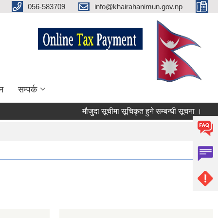
056-583709
info@khairahanimun.gov.np
न
सम्पर्क
मौजुदा सूचीमा सूचिकृत हुने सम्बन्धी सूचना ।
सुधा