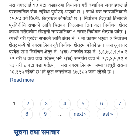
यस नगरलाई १३ वटा वडाहरुमा विभाजन गरी स्थानिय जनताहरुलाई
प्रशासनिक सेवा सूविधा पुर्याउदै आएको छ । साथै यस नगरपालिकाले
८५.५७ वर्ग कि.मी. क्षेत्रफल ओगटेको छ । निर्वाचन क्षेत्रको हिसावले
प्रतिनीधि सभाको लागि चितवन जिल्लामा तिन वटा निर्वाचन क्षेत्र
कायम गरीएकोमा खैरहनी नगरपालिका १ नम्बर निर्वाचन क्षेत्रमा पर्दछ ।
त्यस्तै गरी प्रदेश सभाको लागि क्षेत्र नं. १ मा कायम भएका २ निर्वाचन
क्षेत्र मध्ये यो नगरपालिका दुवै निर्वाचन क्षेत्रमा परेको छ । जस अुनसार
प्रदेश सभा निर्वाचन क्षेत्र नं. १(क) अन्तर्गत वडा नं. ३,६,७,८,९,१० र
११ गरी ७ वटा वडा पर्दछन् भने १(ख) अन्गर्तत वडा नं. १,२,४,५,१२ र
१३ गरी ६ वटा वडा पर्दछन् । यस नगरपालिकामा जम्मा घरधुरी संख्या
१६,३९५ रहेको छ भने कुल जनसंख्या ६७,३८५ जना रहेको छ ।
Read more
about खैरहनी नगरपालिकाको संक्षिप्त परिचय
Pages
1
2
3
4
5
6
7
8
9
…
next ›
last »
सूचना तथा समाचार