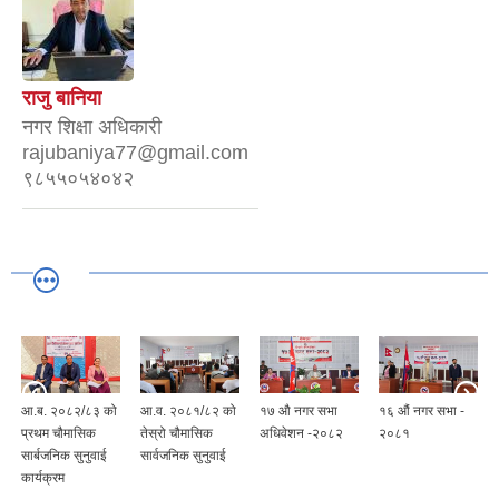
राजु बानिया
नगर शिक्षा अधिकारी
rajubaniya77@gmail.com
९८५५०५४०४२
आ.ब. २०८२/८३ को
आ.व. २०८१/८२ को
१७ औ नगर सभा
१६ औं नगर सभा -
प्रथम चौमासिक
तेस्रो चौमासिक
अधिवेशन -२०८२
२०८१
सार्बजनिक सुनुवाई
सार्वजनिक सुनुवाई
कार्यक्रम