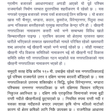
ग्रामीण बजारको अवधारणाबाट अगाडी आएको यो पूर्व पश्चिम
राजमार्गको निर्माण पश्चात दु्रतगतिमा शहरीकरण भै रहेको छ । यस
नगरको प्रमुख बजारको रुपमा पर्सा बजारलाई लिन सकिन्छ । यो बजार
खास गरी चैनपुर, भण्डारा, कठार, कुमरोज, विरेन्द्रनगर, पिठुवा तथा
अन्य नजिकका बस्तीहरुको प्रमुख व्यापारिक केन्द्र पनि हो । खैरहनी
नगरपालिका नामाकरण कसरी भयो भन्ने सम्बन्धमा विविध खाले
किम्बदन्तीहरु पाइन्छ । प्राचिन कालमा सो क्षेत्रमा प्रसस्त खयर
घारीले भरिएकाले तत्काल खयरघारीको नामले परिचित रहेको खयरघारी
शब्द अपभ्रंस भई खैरहनी भएको भन्ने भनाई रहेको छ । सोही नामबाट
खैरहनी गाँउ विकास समितिको नामाकरण भई सो खैरहनी गाउँ विकास
समिति समेत गरी नगरपालिका गठन भएकोले यस नगरपालिकाको नाम
खैरहनी नगरपालिका नामाकरण भएको हो ।
समुद्री सतह देखि करिब १९० मी. उचाईमा रहेको यस नगरपालिकालाई
पूर्व पश्चिम राजमार्गले उत्तर र दक्षिण भागमा बरावरी बाँडिएको छ । यस
नगरपालिकाले उत्तरमा शक्तिखोर र सिद्धि, पूर्वमा विरेन्द्रनगर, भण्डारा
पश्चिममा रत्ननगर नगरपालिका छ भने दक्षिणमा चितवन राष्ट्रिय
निकुञ्ज अवस्थित छ । दक्षिण तर्फ प्राकृतिक सिमानाको रुपमा बुढी
राप्ती नदीले खैरहनीलाई छुट्याएको छ । नियमित रुपमा राप्ती नदी र
यसका शाखा नदीहरुले बगाएर ल्याएका कृषि योग्य मलिलो माटोको
कारण यो क्षेत्र कृषिको लागि निकै उपयुक्त छ । राजनैतिक आधारमा