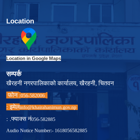
Location
Location in Google Maps
सम्पर्क
खैरहनी नगरपालिकाको कार्यालय, खैरहनी, चितवन
फोन
:
056-582006
इमेल :
info@khairahanimun.gov.np
फ्याक्स नं. :
056-582885
Audio Notice Number:- 1618056582885