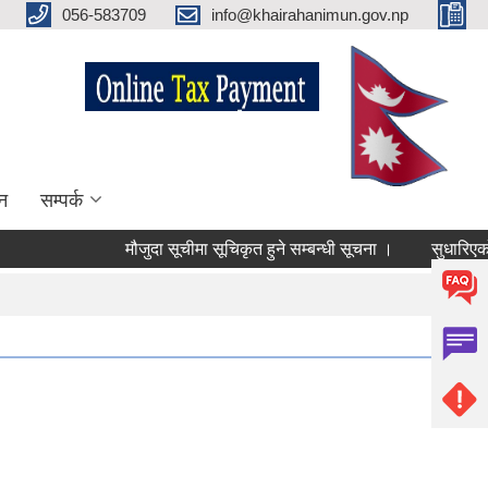
056-583709
info@khairahanimun.gov.np
न
सम्पर्क
मौजुदा सूचीमा सूचिकृत हुने सम्बन्धी सूचना ।
सुधारिएको चुल्