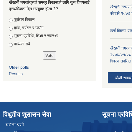
खैरहनी नगरक्षेत्रको समग्र विकासको लागि कुन विषयलाई
खैरहनी नगरपालि
प्राथमिकता दिन उपयुक्त होला ??
कोषको २०७७ जे
Choices
पूर्वाधार विकास
कृषि, पर्यटन र उद्योग
खर्च विवरण सार
सूचना प्रविधि, शिक्षा र स्वास्थ्य
माथिका सबै
खैरहनी नगरपालि
२०७७/०१/०८ र
विबरण तपसिल 
Older polls
Results
बाँकी समाच
विधुतीय शुसासन सेवा
सूचना प्रवि
घटना दर्ता