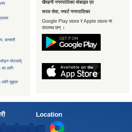
खैरहनी नगरपालिका मोबाइल एप
यालय
सरल सेवा, स्मार्ट नगरपालिका
त्रालय
Google Play store र Apple store मा
उपलब्ध छन् ।
ालय, बागमती
ोड्न प्लेटफर्म)
५ का लागि
५ लागि सुझाव
ारी
Location