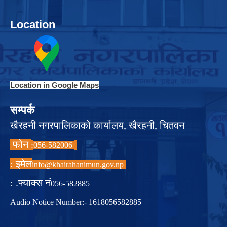
Location
Location in Google Maps
सम्पर्क
खैरहनी नगरपालिकाको कार्यालय, खैरहनी, चितवन
फोन
:
056-582006
इमेल :
info@khairahanimun.gov.np
फ्याक्स नं. :
056-582885
Audio Notice Number:- 1618056582885