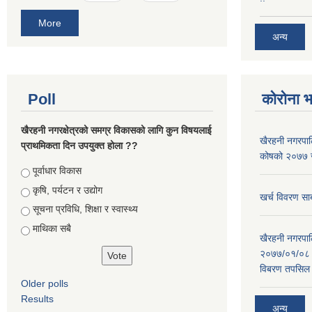
More
अन्य
Poll
कोरोना 
खैरहनी नगरक्षेत्रको समग्र विकासको लागि कुन विषयलाई
खैरहनी नगरपालि
प्राथमिकता दिन उपयुक्त होला ??
कोषको २०७७ जे
Choices
पूर्वाधार विकास
कृषि, पर्यटन र उद्योग
खर्च विवरण सार
सूचना प्रविधि, शिक्षा र स्वास्थ्य
माथिका सबै
खैरहनी नगरपालि
२०७७/०१/०८ र
विबरण तपसिल 
Older polls
Results
अन्य