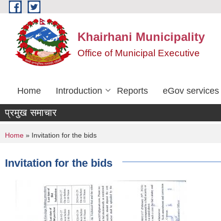
Skip to main content
Khairhani Municipality
Office of Municipal Executive
Home
Introduction
Reports
eGov services
प्रमुख समाचार
You are here
Home
» Invitation for the bids
Invitation for the bids