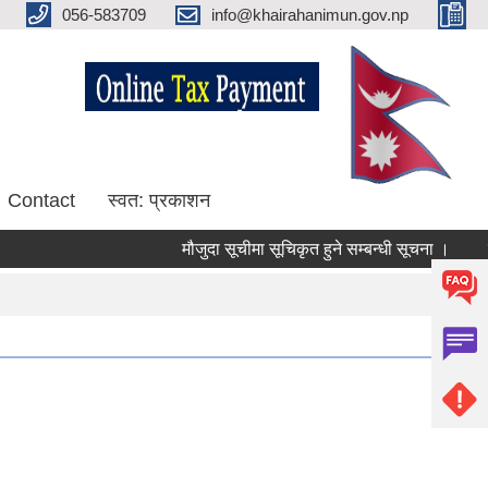
056-583709
info@khairahanimun.gov.np
Contact
स्वत: प्रकाशन
मौजुदा सूचीमा सूचिकृत हुने सम्बन्धी सूचना ।
सुधार