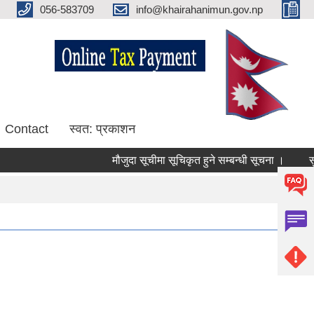
056-583709
info@khairahanimun.gov.np
Contact
स्वत: प्रकाशन
मौजुदा सूचीमा सूचिकृत हुने सम्बन्धी सूचना ।
सुधारि