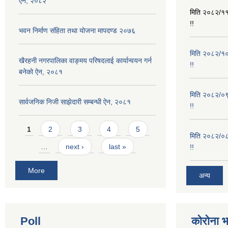
ऐन, २०८२
मिति २०८२/११/
!!
भवन निर्माण संहिता तथा योजना मापदण्ड २०७६
मिति २०८२/१०/
खैरहनी नगरपालिका वाङ्मय परिषदलाई कार्यान्वयन गर्न
!!
बनेको ऐन, २०८१
मिति २०८२/०९/
सार्वजनिक निजी साझेदारी सम्बन्धी ऐन, २०८१
!!
Pages
1
2
3
4
5
मिति २०८२/०८/
…
next ›
last »
!!
More
अन्य
Poll
कोरोना 