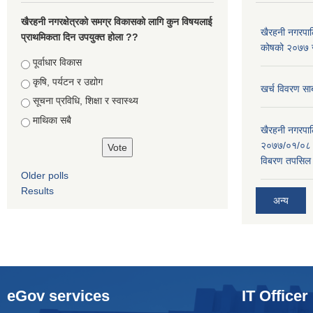
खैरहनी नगरक्षेत्रको समग्र विकासको लागि कुन विषयलाई
खैरहनी नगरपालि
प्राथमिकता दिन उपयुक्त होला ??
कोषको २०७७ जे
Choices
पूर्वाधार विकास
कृषि, पर्यटन र उद्योग
खर्च विवरण सार
सूचना प्रविधि, शिक्षा र स्वास्थ्य
माथिका सबै
खैरहनी नगरपालि
२०७७/०१/०८ र
विबरण तपसिल 
Older polls
Results
अन्य
eGov services
IT Officer