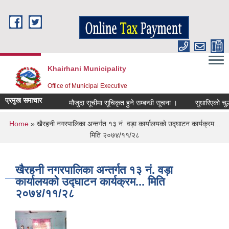
Skip to main content
Khairhani Municipality
Office of Municipal Executive
प्रमुख समाचार
मौजुदा सूचीमा सूचिकृत हुने सम्बन्धी सूचना ।
सुधारिएको चुल्हो (
You are here
Home
» खैरहनी नगरपालिका अन्तर्गत १३ नं. वड़ा कार्यालयको उद्घाटन कार्यक्रम...
मिति २०७४/११/२८
खैरहनी नगरपालिका अन्तर्गत १३ नं. वड़ा
कार्यालयको उद्घाटन कार्यक्रम... मिति
२०७४/११/२८