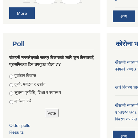
More
अन्य
Poll
कोरोना 
खैरहनी नगरक्षेत्रको समग्र विकासको लागि कुन विषयलाई
खैरहनी नगरपालि
प्राथमिकता दिन उपयुक्त होला ??
कोषको २०७७ जे
Choices
पूर्वाधार विकास
कृषि, पर्यटन र उद्योग
खर्च विवरण सार
सूचना प्रविधि, शिक्षा र स्वास्थ्य
माथिका सबै
खैरहनी नगरपालि
२०७७/०१/०८ र
विबरण तपसिल 
Older polls
Results
अन्य