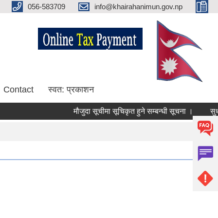
056-583709
info@khairahanimun.gov.np
Contact
स्वत: प्रकाशन
मौजुदा सूचीमा सूचिकृत हुने सम्बन्धी सूचना ।
सुधारिएक