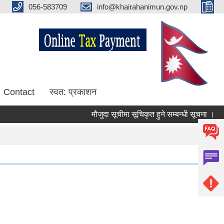
056-583709
info@khairahanimun.gov.np
Contact
स्वत: प्रकाशन
मौजुदा सूचीमा सूचिकृत हुने सम्बन्धी सूचना ।
सु