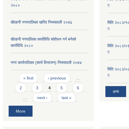
२०८०
!!
खैरहनी नगरपालिका खरिद नियमावली २०७६
मिति २०८२/१०/
!!
खैरहनी नगपालिका कार्यविधि संशोधन गर्न बनेको
कार्यविधि २०८०
मिति २०८२/०९/
!!
नगर कार्यपालिका (कार्य विभाजन) नियमावली २०७४
मिति २०८२/०८/
Pages
!!
« first
‹ previous
…
2
3
4
5
6
अन्य
…
next ›
last »
More