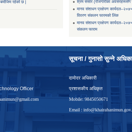
श्रम संसार (रोजगारीका अवसरहरूसँग ज
बमोजिम रहेको छ |
मानव संशाधन प्रक्षेपण कार्यदल–२०७
विवरण संकलन फारमको लिंक
मानव संशाधन प्रक्षेपण कार्यदल–२०७
संकलन फाराम
सूचना / गुनासो सुन्ने अधिक
दामोदर अधिकारी
chnology Officer
प्रशासकीय अधिकृत
irhanimun@gmail.com
Mobile: 9845050671
Email :
info@khairahanimun.gov