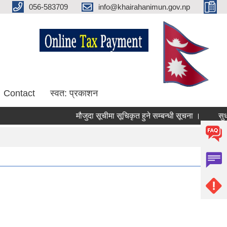
056-583709
info@khairahanimun.gov.np
Contact
स्वत: प्रकाशन
मौजुदा सूचीमा सूचिकृत हुने सम्बन्धी सूचना ।
सुधारिएको