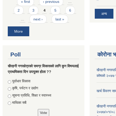
Pages
« first
‹ previous
…
2
3
4
5
6
अन्य
…
next ›
last »
More
Poll
कोरोना 
खैरहनी नगरक्षेत्रको समग्र विकासको लागि कुन विषयलाई
खैरहनी नगरपालि
प्राथमिकता दिन उपयुक्त होला ??
कोषको २०७७ जे
Choices
पूर्वाधार विकास
कृषि, पर्यटन र उद्योग
खर्च विवरण सार
सूचना प्रविधि, शिक्षा र स्वास्थ्य
माथिका सबै
खैरहनी नगरपालि
२०७७/०१/०८ र