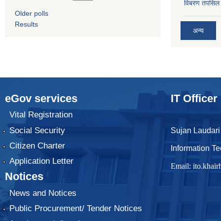
विबरण तपसिल 
Older polls
Results
अन्य
eGov services
IT Officer
Vital Registration
Social Security
Sujan Laudari
Citizen Charter
Information Te
Application Letter
Email:
ito.kha
Notices
News and Notices
Public Procurement/ Tender Notices