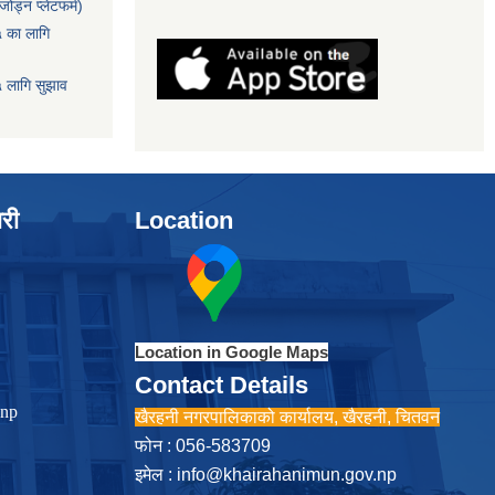
ोड्न प्लेटफर्म)
५ का लागि
५ लागि सुझाव
ारी
Location
Location in Google Maps
Contact Details
.np
खैरहनी नगरपालिकाको कार्यालय, खैरहनी, चितवन
फोन : 056-583709
इमेल :
info@khairahanimun.gov.np