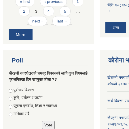
Pages
« first
‹ previous
1
मिति २०८२/०८/
2
3
4
5
…
!!
next ›
last »
अन्य
More
Poll
कोरोना 
खैरहनी नगरक्षेत्रको समग्र विकासको लागि कुन विषयलाई
खैरहनी नगरपालि
प्राथमिकता दिन उपयुक्त होला ??
कोषको २०७७ जे
Choices
पूर्वाधार विकास
कृषि, पर्यटन र उद्योग
खर्च विवरण सार
सूचना प्रविधि, शिक्षा र स्वास्थ्य
माथिका सबै
खैरहनी नगरपालि
२०७७/०१/०८ र