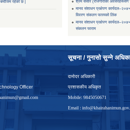
श्रम संसार (रोजगारीका अवसरहरूसँग ज
बमोजिम रहेको छ |
मानव संशाधन प्रक्षेपण कार्यदल–२०७
विवरण संकलन फारमको लिंक
मानव संशाधन प्रक्षेपण कार्यदल–२०७
संकलन फाराम
सूचना / गुनासो सुन्ने अधिक
दामोदर अधिकारी
chnology Officer
प्रशासकीय अधिकृत
irhanimun@gmail.com
Mobile: 9845050671
Email :
info@khairahanimun.gov