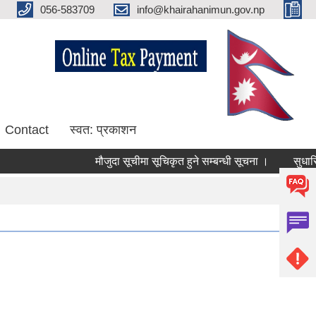
056-583709
info@khairahanimun.gov.np
Contact
स्वत: प्रकाशन
मौजुदा सूचीमा सूचिकृत हुने सम्बन्धी सूचना ।
सुधारिएको