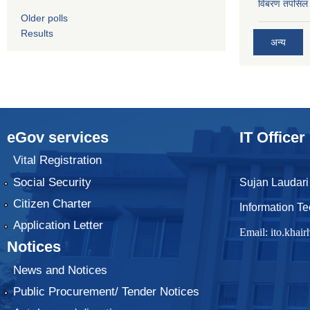
विबरण तपसिल 
Older polls
Results
अन्य
eGov services
IT Officer
Vital Registration
Social Security
Sujan Laudari
Citizen Charter
Information Te
Application Letter
Email:
ito.kha
Notices
News and Notices
Public Procurement/ Tender Notices