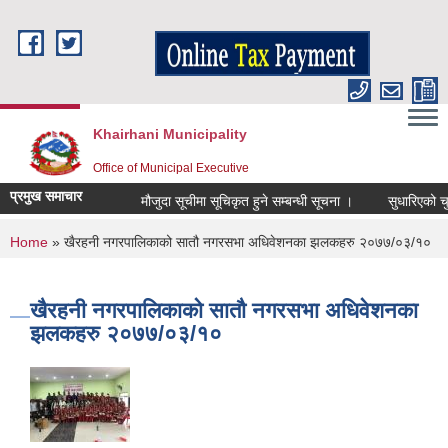
Skip to main content
Khairhani Municipality
Office of Municipal Executive
प्रमुख समाचार
मौजुदा सूचीमा सूचिकृत हुने सम्बन्धी सूचना ।
सुधारिएको चुल्हो 
You are here
Home
» खैरहनी नगरपालिकाको सातौ नगरसभा अधिवेशनका झलकहरु २०७७/०३/१०
खैरहनी नगरपालिकाको सातौ नगरसभा अधिवेशनका
झलकहरु २०७७/०३/१०