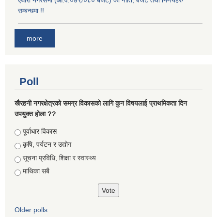
एघारौँ नगरसभा (आ.व.०७९/०८० बजेट) को नीति, बजेट तथा निर्णयहरु
सम्बन्धमा !!
more
Poll
खैरहनी नगरक्षेत्रको समग्र विकासको लागि कुन विषयलाई प्राथमिकता दिन
उपयुक्त होला ??
Choices
पूर्वाधार विकास
कृषि, पर्यटन र उद्योग
सूचना प्रविधि, शिक्षा र स्वास्थ्य
माथिका सबै
Older polls