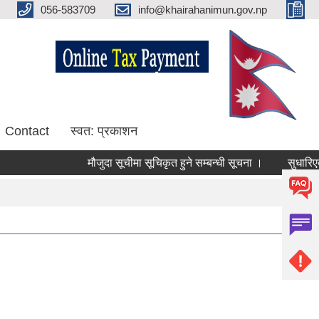
056-583709
info@khairahanimun.gov.np
Contact
स्वत: प्रकाशन
मौजुदा सूचीमा सूचिकृत हुने सम्बन्धी सूचना ।
सुधारिएको चु