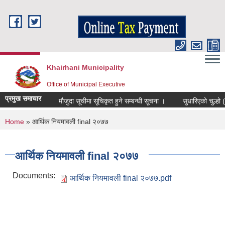
Skip to main content
Khairhani Municipality
Office of Municipal Executive
प्रमुख समाचार
मौजुदा सूचीमा सूचिकृत हुने सम्बन्धी सूचना ।
सुधारिएको चुल्हो (ICS
You are here
Home
» आर्थिक नियमावली final २०७७
आर्थिक नियमावली final २०७७
Documents:
आर्थिक नियमावली final २०७७.pdf