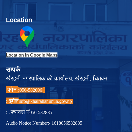
Location
Location in Google Maps
सम्पर्क
खैरहनी नगरपालिकाको कार्यालय, खैरहनी, चितवन
फोन
:
056-582006
इमेल :
info@khairahanimun.gov.np
फ्याक्स नं. :
056-582885
Audio Notice Number:- 1618056582885