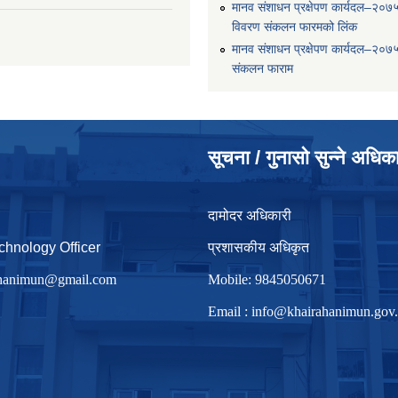
मानव संशाधन प्रक्षेपण कार्यदल–२०७
विवरण संकलन फारमको लिंक
मानव संशाधन प्रक्षेपण कार्यदल–२०७
संकलन फाराम
सूचना / गुनासो सुन्ने अधिक
दामोदर अधिकारी
chnology Officer
प्रशासकीय अधिकृत
irhanimun@gmail.com
Mobile: 9845050671
Email :
info@khairahanimun.gov