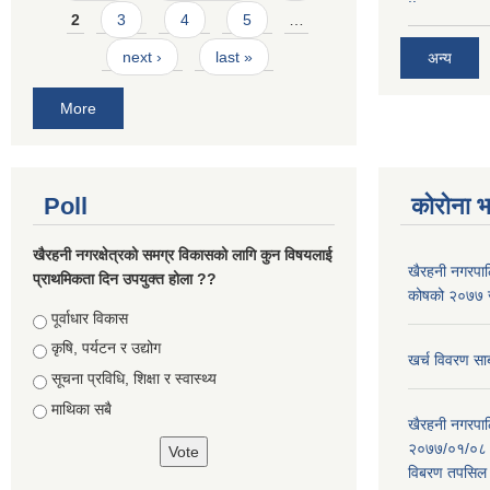
2
3
4
5
…
next ›
last »
अन्य
More
Poll
कोरोना 
खैरहनी नगरक्षेत्रको समग्र विकासको लागि कुन विषयलाई
खैरहनी नगरपालि
प्राथमिकता दिन उपयुक्त होला ??
कोषको २०७७ जे
Choices
पूर्वाधार विकास
कृषि, पर्यटन र उद्योग
खर्च विवरण सार
सूचना प्रविधि, शिक्षा र स्वास्थ्य
माथिका सबै
खैरहनी नगरपालि
२०७७/०१/०८ र
विबरण तपसिल 