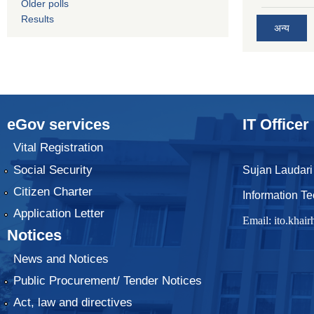
Older polls
Results
अन्य
eGov services
IT Officer
Vital Registration
Social Security
Sujan Laudari
Citizen Charter
Information Te
Application Letter
Email:
ito.kha
Notices
News and Notices
Public Procurement/ Tender Notices
Act, law and directives